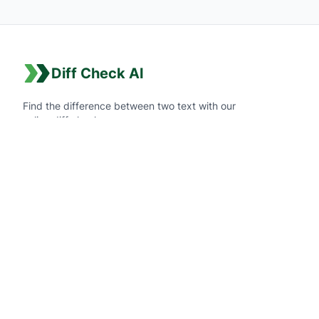
Diff Check AI
Find the difference between two text with our
online diff checker
내비게이션
홈
문의하기
Tools
Markdown Diff
JavaScript Diff
Python Diff
JSON Diff
CSV Diff
Text Compare