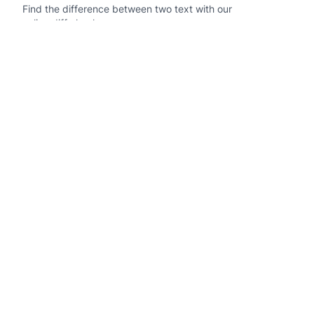
Find the difference between two text with our
online diff checker
Navegación
Inicio
Contáctanos
Tools
Markdown Diff
JavaScript Diff
Python Diff
JSON Diff
CSV Diff
Text Compare
ENV Diff
TOML Diff
INI Diff
GraphQL Diff
CSS Diff
HTML Diff
TypeScript Diff
Java Diff
PHP Diff
Ruby Diff