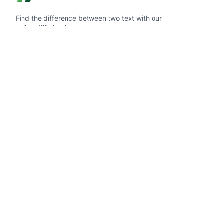
Find the difference between two text with our
online diff checker
Navigation
Startseite
Kontakt
Tools
Markdown Diff
JavaScript Diff
Python Diff
JSON Diff
CSV Diff
Text Compare
ENV Diff
TOML Diff
INI Diff
GraphQL Diff
CSS Diff
HTML Diff
TypeScript Diff
Java Diff