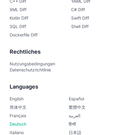
C++ Diff
YAML Diff
XML Diff
C# Diff
Kotlin Diff
Swift Diff
SQL Diff
Shell Diff
Dockerfile Diff
Rechtliches
Nutzungsbedingungen
Datenschutzrichtlinie
Languages
English
Español
简体中文
繁體中文
Français
العربية
Deutsch
हिन्दी
Italiano
日本語