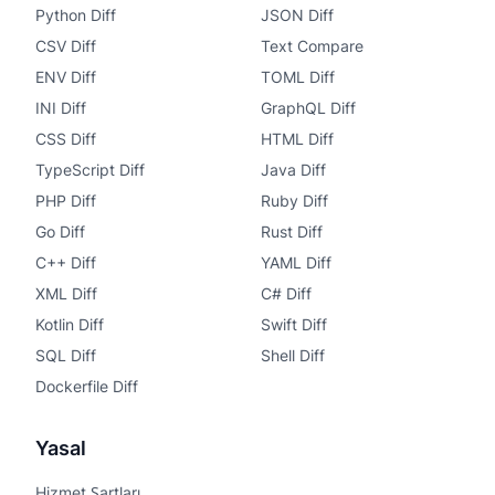
Python Diff
JSON Diff
CSV Diff
Text Compare
ENV Diff
TOML Diff
INI Diff
GraphQL Diff
CSS Diff
HTML Diff
TypeScript Diff
Java Diff
PHP Diff
Ruby Diff
Go Diff
Rust Diff
C++ Diff
YAML Diff
XML Diff
C# Diff
Kotlin Diff
Swift Diff
SQL Diff
Shell Diff
Dockerfile Diff
Yasal
Hizmet Şartları