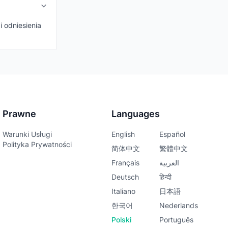
 odniesienia
Prawne
Languages
Warunki Usługi
English
Español
Polityka Prywatności
简体中文
繁體中文
Français
العربية
Deutsch
हिन्दी
Italiano
日本語
한국어
Nederlands
Polski
Português