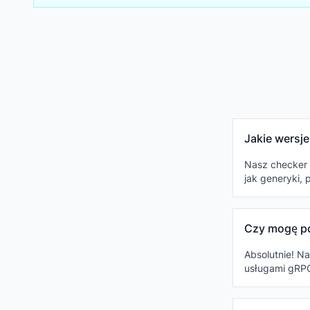
Jakie wersj
Nasz checker 
jak generyki, 
Czy mogę po
Absolutnie! Na
usługami gRPC