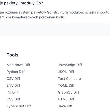
je pakiety i moduły Go?
e rozumie system pakietów Go, strukturę modułów, ścieżki importu i
tami dla kompleksowych porównań kodu.
Tools
Markdown Diff
JavaScript Diff
Python Diff
JSON Diff
CSV Diff
Text Compare
ENV Diff
TOML Diff
INI Diff
GraphQL Diff
CSS Diff
HTML Diff
TypeScript Diff
Java Diff