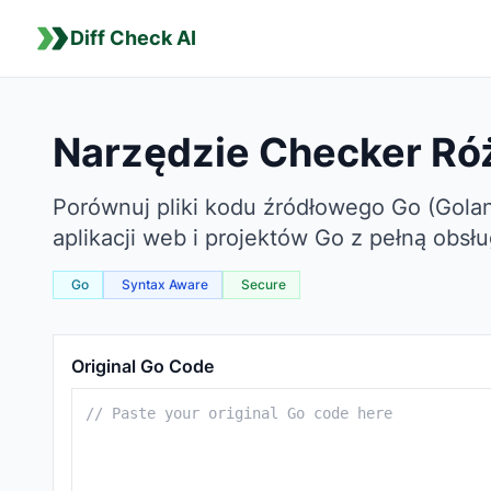
Diff Check AI
Narzędzie Checker Ró
Porównuj pliki kodu źródłowego Go (Golan
aplikacji web i projektów Go z pełną obs
Go
Syntax Aware
Secure
Go Comparison Tool
Original Go Code