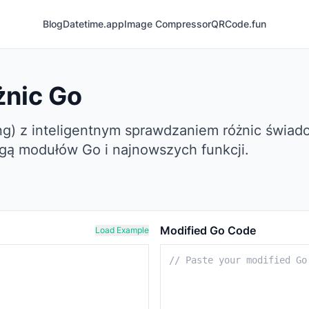
Blog
Datetime.app
Image Compressor
QRCode.fun
żnic Go
g) z inteligentnym sprawdzaniem różnic świado
ługą modułów Go i najnowszych funkcji.
Modified Go Code
Load Example